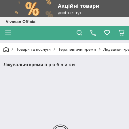
Vivasan Official
Товари та послуги
Терапевтичні креми
Лікувальні кр
Лікувальні креми п р о б н и к и