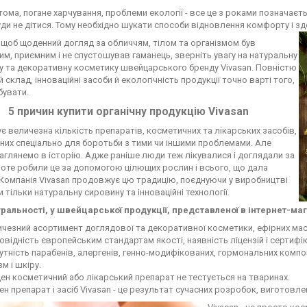
тома, погане харчування, проблеми екології - все це з роками позначаєть
уди не дітися. Тому необхідно шукати способи відновлення комфорту і зд
 щоб щоденний догляд за обличчям, тілом та організмом був
м, приємним і не спустошував гаманець, зверніть увагу на натуральну
 та декоративну косметику швейцарського бренду Vivasan. Повністю
й склад, інноваційні засоби й екологічність продукції точно варті того,
бувати.
5 причин купити органічну продукцію Vivasan
ує величезна кількість препаратів, косметичних та лікарських засобів,
их спеціально для боротьби з тими чи іншими проблемами. Але
аглянемо в історію. Адже раніше люди теж лікувалися і доглядали за
оте робили це за допомогою цілющих рослин і всього, що дала
Компанія Vivasan продовжує цю традицію, поєднуючи у виробництві
 тільки натуральну сировину та інноваційні технології.
уральності, у швейцарської продукції, представленої в інтернет-маг
чезний асортимент доглядової та декоративної косметики, ефірних масел
овідність європейським стандартам якості, наявність ліцензій і сертифі
утність парабенів, алергенів, генно-модифікованих, гормональних компо
зм і шкіру.
н косметичний або лікарський препарат не тестується на тваринах.
н препарат і засіб Vivasan - це результат сучасних розробок, виготов