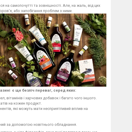
ся на самопочутті та зовнішності. Але, на жаль, від цих
оров'я, або запобігання проблем з ними.
азині є ще безліч переваг, серед яких:
, вітамінів і харчових добавок і багато чого іншого.
катів на кожен продукт.
нентів, які можуть мати несприятливий вплив на
лений за допомогою новітнього обладнання.