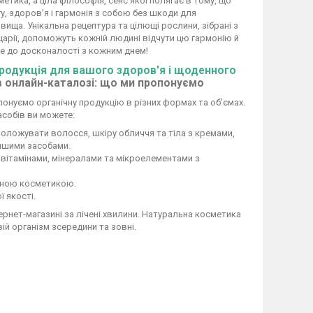
метика, а ціла філософія, сенс якої полягає в тому, що
гу, здоров'я і гармонія з собою без шкоди для
ща. Унікальна рецептура та цілющі рослини, зібрані з
царії, допоможуть кожній людині відчути цю гармонію й
че до досконалості з кожним днем!
одукція для вашого здоров'я і щоденного
в онлайн-каталозі: що ми пропонуємо
онуємо органічну продукцію в різних формах та об'ємах.
собів ви можете:
воложувати волосся, шкіру обличчя та тіла з кремами,
іншими засобами.
 вітамінами, мінералами та мікроелементами з
вною косметикою.
 якості.
рнет-магазині за лічені хвилини. Натуральна косметика
вій організм зсередини та зовні.