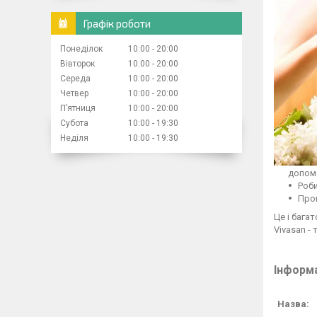
Графік роботи
Понеділок
10:00
20:00
Вівторок
10:00
20:00
Середа
10:00
20:00
Четвер
10:00
20:00
Пʼятниця
10:00
20:00
Субота
10:00
19:30
Неділя
10:00
19:30
допомо
Роб
Пров
Це і бага
Vivasan -
Інформа
Назва: