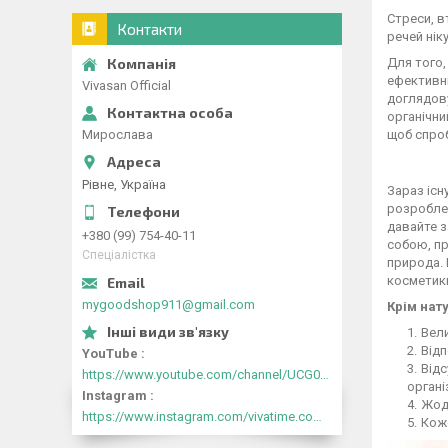
Стреси, в
Контакти
речей нік
Для того,
ефективни
Vivasan Official
доглядову
органічни
Мирослава
щоб спро
Рівне, Україна
Зараз існ
розроблен
давайте з
+380 (99) 754-40-11
собою, пр
Спеціалістка
природа. 
косметики
mygoodshop911@gmail.com
Крім нат
Вели
Відп
YouTube
Відс
https://www.youtube.com/channel/UCG0Qas0-r_d8GRh9KZ9eYcw
органі
Instagram
Жоде
https://www.instagram.com/vivatime.com.ua/
Коже