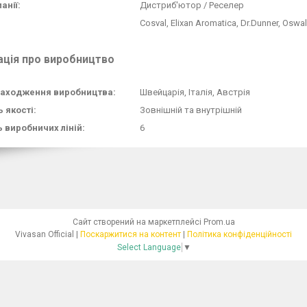
анії:
Дистриб'ютор / Реселер
Cosval, Elixan Aromatica, Dr.Dunner, Oswa
ація про виробництво
аходження виробництва:
Швейцарія, Італія, Австрія
 якості:
Зовнішній та внутрішній
ь виробничих ліній:
6
Сайт створений на маркетплейсі
Prom.ua
Vivasan Official |
Поскаржитися на контент
|
Політика конфіденційності
Select Language
▼