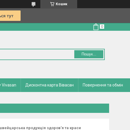
Кошик
Пошук...
у Vivasan
Дисконтна карта Вівасан
Повернення та обмін
 швейцарська продукція здоров'я та краси