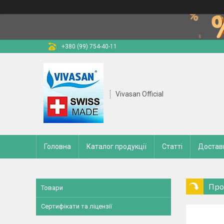
+380 (99) 754-40-11
Vivasan Official
Головна
Каталог продукції
Статті
Доставк
Про
Товари
Сертифікати та ліцензії