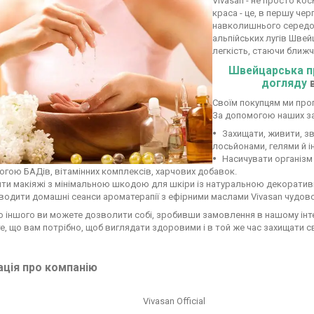
Vivasan - не просто кос
краса - це, в першу чер
навколишнього середови
альпійських лугів Швей
легкість, стаючи ближ
Швейцарська пр
догляду
Своїм покупцям ми проп
За допомогою наших за
Захищати, живити, з
лосьйонами, гелями й 
Насичувати організм
гою БАДів, вітамінних комплексів, харчових добавок.
ити макіяжі з мінімальною шкодою для шкіри із натуральною декорати
одити домашні сеанси ароматерапії з ефірними маслами Vivasan чудової
то іншого ви можете дозволити собі, зробивши замовлення в нашому інте
 те, що вам потрібно, щоб виглядати здоровими і в той же час захищати с
ція про компанію
Vivasan Official