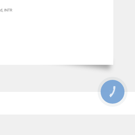
ld, INTR
КНОПКА
ЗВ'ЯЗКУ